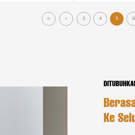
‹‹
‹
3
4
5
6
DITUBUHKA
Berasa
Ke Sel