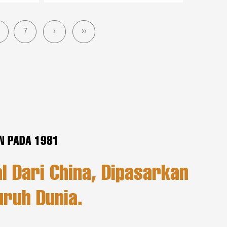
7
›
››
N PADA 1981
l Dari China, Dipasarkan
uruh Dunia.