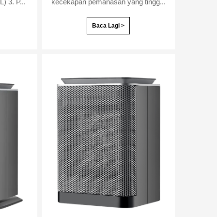
1000/2000W(Untuk D1503L) 3. P...
kecekapan pemanasan yang tingg...
Baca Lagi >