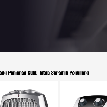
ong Pemanas Suhu Tetap Seramik Pengilang